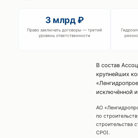
3 млрд ₽
Право заключать договоры — третий
Гидроэл
уровень ответственности
рекон
В состав Ассо
крупнейших ко
«Ленгидропрое
исключённой из
АО «Ленгидропро
по строительств
строительства с
СРО).