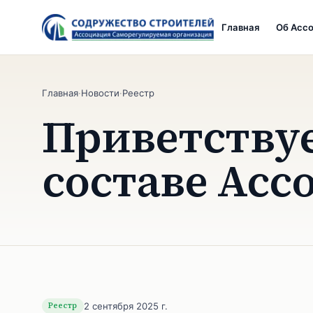
Главная
Об Асс
Главная
·
Новости
·
Реестр
Приветствуе
составе Асс
Реестр
2 сентября 2025 г.