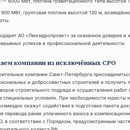
 — 6000 МВт, плотина гравитационного типа высотой 1
900 МВт, грунтовая плотина высотой 130 м, возведённ
оты.
одарит АО «Ленгидропроект» за оказанное доверие и 
ерывных успехов в профессиональной деятельности.
аем компании из исключённых СРО
оительные компании Санкт-Петербурга присоединитьс
иональных и добросовестных строителей и получить п
воров строительного подряда и осуществления работ 
а специальных условиях. При необходимости юристы 
озмездно окажут содействие в подготовке пакета док
я перевода ранее уплаченного взноса в компенсацион
, в соответствии с Порядком, предусмотренным частями 
троительного кодекса РФ.