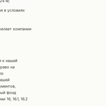
24 м;
ая в условиях
желает компании
я к нашей
раво на
по
нашей
ументов,
ный фонд
16, 16.1, 16.2