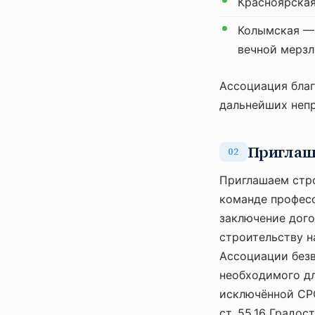
Красноярская
Колымская — 
вечной мерзл
Ассоциация благ
дальнейших непр
Приглаш
02
Приглашаем стр
команде професс
заключение дого
строительству н
Ассоциации безв
необходимого дл
исключённой СРО
ст. 55.16 Градос