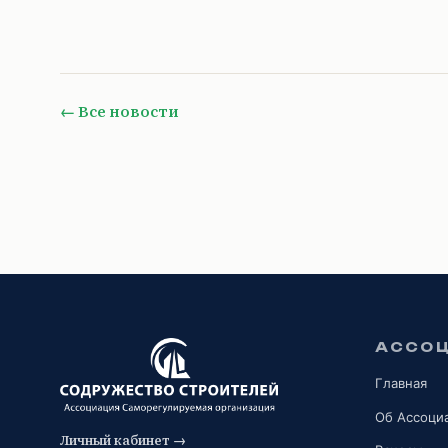
← Все новости
АССО
Главная
Об Ассоци
Личный кабинет →