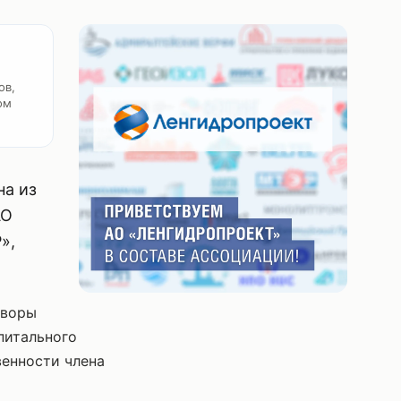
ов,
ом
на из
АО
»,
оворы
питального
венности члена