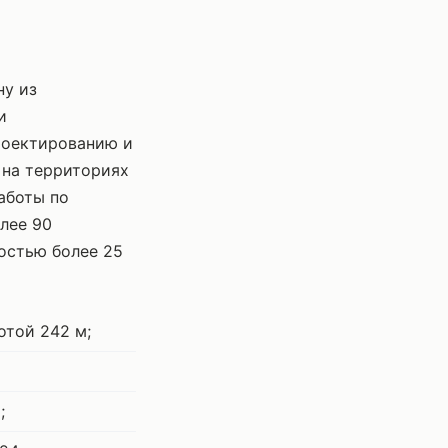
ну из
и
роектированию и
 на территориях
аботы по
лее 90
остью более 25
отой 242 м;
;