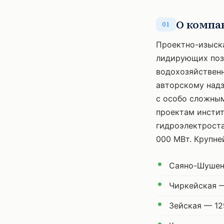
О компа
01
Проектно-изыска
лидирующих поз
водохозяйственн
авторскому надз
с особо сложным
проектам инстит
гидроэлектрост
000 МВт. Крупне
Саяно-Шушенс
Чиркейская —
Зейская — 12