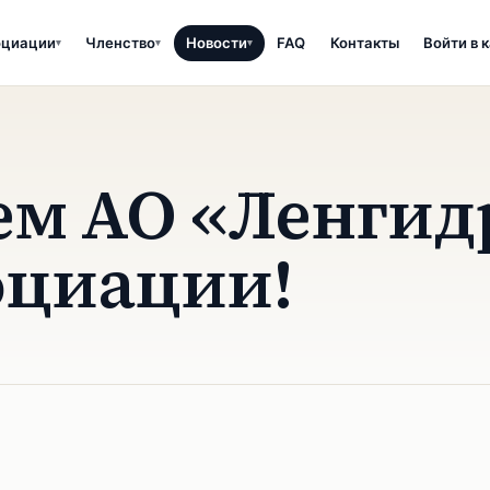
оциации
Членство
Новости
FAQ
Контакты
Войти в 
▾
▾
▾
м АО «Ленгид
оциации!