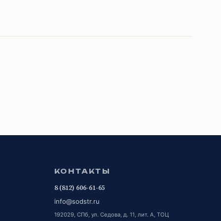
КОНТАКТЫ
8 (812) 606-61-65
info@sodstr.ru
192029, СПб, ул. Седова, д. 11, лит. А, ТОЦ