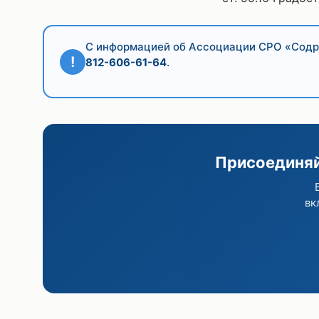
С информацией об Ассоциации СРО «Содр
!
812-606-61-64
.
Присоединяй
вк