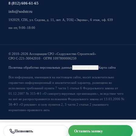
8 (812) 606-61-65
info@sodstr.ru
192029, СПб, ул. Седова, д. 11, лит. А, ТОЦ «Эврика», 6 этаж, оф. 639
пн–пт, 9:00–18:00
© 2010–2026 Ассоциация СРО «Содружество Строителей»
СРО С-221-30042010 · ОГРН 1097800006259
Политика обработки персональных данных
Настройки cookie
Карта сайта
Вся информация, имеющаяся на настоящем сайте, носит исключительно
справочно-информационный и аналитический характер, размещена во
исполнение требований пункта 7 части 1 статьи 6 Федерального закона от
01.12.2007 № 315-ФЗ «О саморегулируемых организациях», вследствие чего
на неё не распространяются положения Федерального закона от 13.03.2006 №
38-ФЗ «О рекламе» в силу пунктов 2, 3 части 2 статьи 2 указанного
нормативно-правового акта.
Позвонить
Оставить заявку