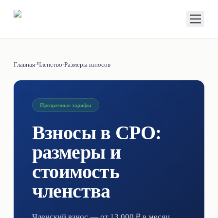
Главная
·
Членство
·
Размеры взносов
Прозрачные тарифы
Взносы в СРО:
размеры и
стоимость
членства
Членский взнос — от
13 000 ₽
в месяц,