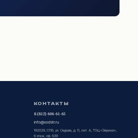
КОНТАКТЫ
8 (812) 606-61-65
info@sodstr.ru
192029, СПб, ул. Седова, д. 11, лит. А, ТОЦ «Эврика»,
6 этаж, оф. 639