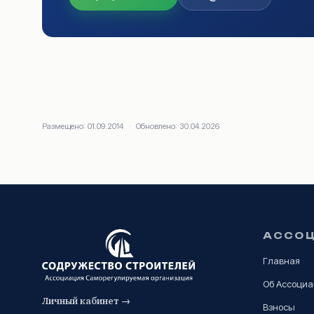
Размещено:
01.09.2014
·
Обновлено:
30.04.2026
АССО
Главная
Об Ассоци
Личный кабинет →
Взносы