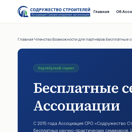
Главная
Об Асс
Главная
·
Членство
·
Возможности для партнёров
·
Бесплатные 
Партнёрский сервис
Бесплатные с
Ассоциации
С 2015 года Ассоциация СРО «Содружество Ст
бесплатных научно-практических семинаров