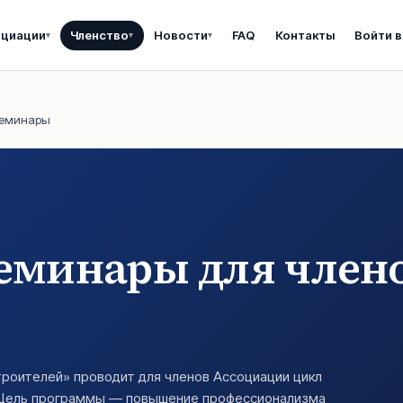
оциации
Членство
Новости
FAQ
Контакты
Войти в
▾
▾
▾
семинары
еминары для член
роителей» проводит для членов Ассоциации цикл
. Цель программы — повышение профессионализма