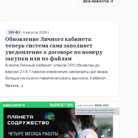
Все новости
→
309-ФЗ
4 августа 2026 г.
Обновление Личного кабинета:
теперь система сама заполняет
уведомление о договоре по номеру
закупки или по файлам
В июле Личный кабинет членов СРО обновлен до
версии 2.1.6. Главное изменение: реквизиты договора
больше не нужно перепечатывать вручную. Кабинет
подставит их по реестровому номеру в ЕИС «Закупки»
Читать →
либо распознает из загруженных файлов договора,
включая сканы. Перед отправкой уведомления
система покажет крайнюю дату подачи и объяснит, из
чего сложился совокупный размер обязательств по
конкурентным договорам.