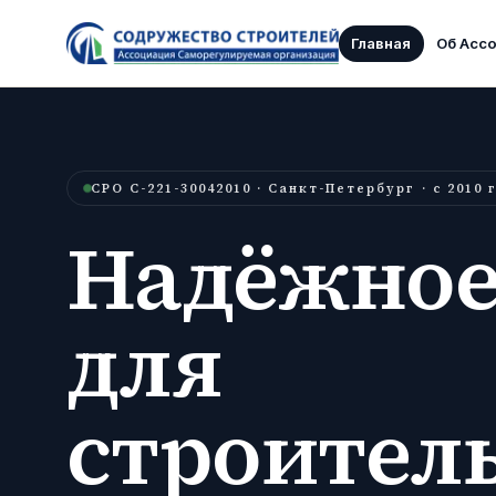
Главная
Об Асс
СРО С-221-30042010 · Санкт-Петербург · с 2010 
Надёжное
для
строител