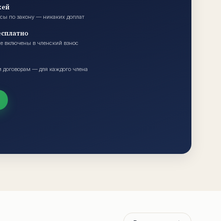
жей
осы по закону — никаких доплат
есплатно
е включены в членский взнос
и договорам — для каждого члена