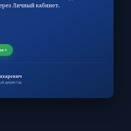
ерез Личный кабинет.
ия
ихаревич
ый директор