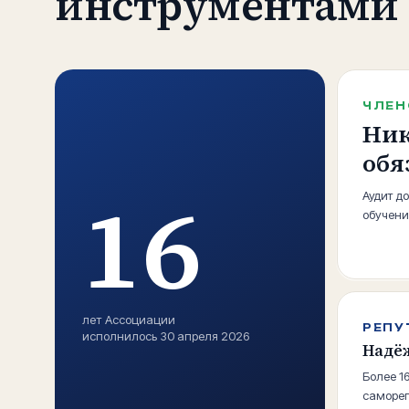
инструментами 
ЧЛЕН
Ник
обя
16
Аудит д
обучени
лет Ассоциации
РЕПУ
исполнилось 30 апреля 2026
Надё
Более 1
саморег