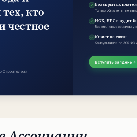
Без скрытых плате
 тех, кто
Только обязательные взн
НОК, НРС и аудит б
и честное
Все ключевые сервисы уж
Юрист на связи
Консультации по 309-ФЗ 
Вступить за 1 день
о Строителей»
в Ассоциации