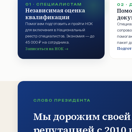
01
·
СПЕЦИАЛИСТАМ
02
·
Независимая оценка
Помо
квалификации
доку
Помогаем подготовить и пройти НОК
Специа
для включения в Национальный
сопрово
реестр специалистов. Экономия — до
помогаю
45 000 ₽ на сотрудника.
пакет д
Подгот
Записаться на НОК
→
СЛОВО ПРЕЗИДЕНТА
Мы дорожим своей
репутацией с 2010 