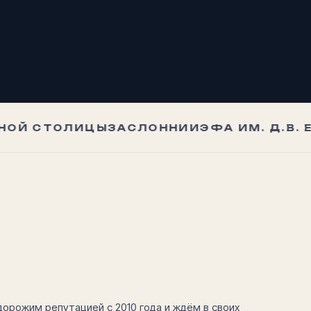
Й СТОЛИЦЫ
ЗАСЛОН
НИИЭФА ИМ. Д.В. Е
орожим репутацией с 2010 года и ждём в своих