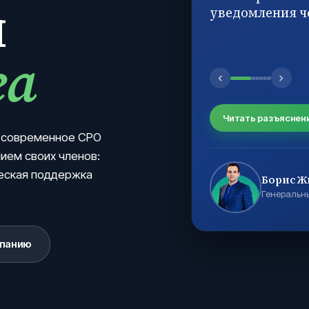
й
уведомления ч
га
Читать разъяснен
 современное СРО
ием своих членов:
ческая поддержка
Борис Ж
Генеральн
мпанию