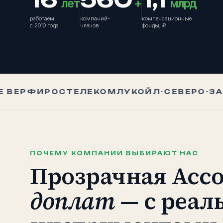
лет
+
млрд
работаем
компаний-
компенсационные
с 2010 года
членов
фонды, ₽
ЕРФИ
РОСТЕЛЕКОМ
ЛУКОЙЛ-СЕВЕРО-ЗАП
ПОЧЕМУ КОМПАНИИ ВЫБИРАЮТ НАС
Прозрачная Асс
доплат
— с реа