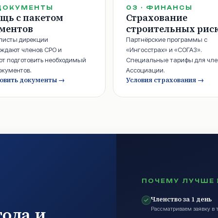
ДОКУМЕНТЫ
03
·
ФИНАНСЫ
щь с пакетом
Страхование
ментов
строительных рис
листы дирекции
Партнёрские программы с
ждают членов СРО и
«Ингосстрах» и «СОГАЗ».
т подготовить необходимый
Специальные тарифы для чле
окументов.
Ассоциации.
овить документы
→
Условия страхования
→
ПОЧЕМУ ЛУЧШЕ 
Членство за 1 день
года и
Рассматриваем заявку в т