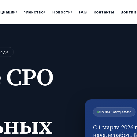
оциации
Членство
Новости
FAQ
Контакты
Войти в
▾
▾
▾
года
 СРО
ьных
309-ФЗ · Актуально
С 1 марта 2026
начале работ. 