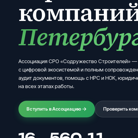
компани
Петербур
Ассоциация СРО «Содружество Строителей» —
с цифровой экосистемой и полным сопровожден
аудит документов, помощь с НРС и НОК, юриди
на всех этапах работы.
Вступить в Ассоциацию
Проверить ко
16
560
1,1