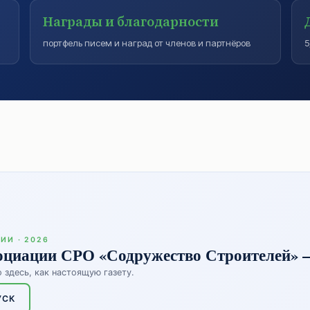
Награды и благодарности
портфель писем и наград от членов и партнёров
5
ИИ · 2026
оциации СРО «Содружество Строителей» 
 здесь, как настоящую газету.
УСК