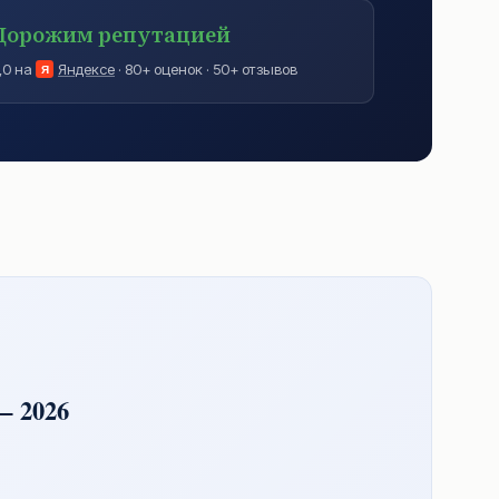
Дорожим репутацией
,0 на
Яндексе
· 80+ оценок · 50+ отзывов
Я
— 2026