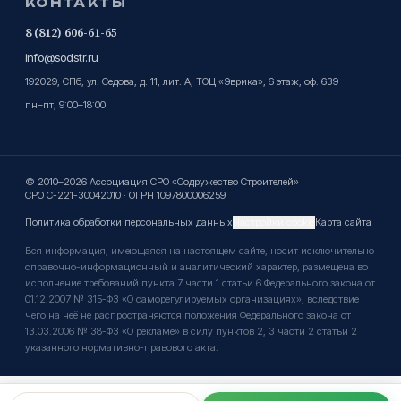
КОНТАКТЫ
8 (812) 606-61-65
info@sodstr.ru
192029, СПб, ул. Седова, д. 11, лит. А, ТОЦ «Эврика», 6 этаж, оф. 639
пн–пт, 9:00–18:00
© 2010–2026 Ассоциация СРО «Содружество Строителей»
СРО С-221-30042010 · ОГРН 1097800006259
Политика обработки персональных данных
Настройки cookie
Карта сайта
Вся информация, имеющаяся на настоящем сайте, носит исключительно
справочно-информационный и аналитический характер, размещена во
исполнение требований пункта 7 части 1 статьи 6 Федерального закона от
01.12.2007 № 315-ФЗ «О саморегулируемых организациях», вследствие
чего на неё не распространяются положения Федерального закона от
13.03.2006 № 38-ФЗ «О рекламе» в силу пунктов 2, 3 части 2 статьи 2
указанного нормативно-правового акта.