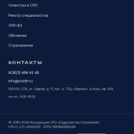
Членство в СРО
Реестр специалистов
309-ФЗ
Обучение
Страхование
КОНТАКТЫ
8 (812) 606-61-65
info@sodstr.ru
192029, СПб, ул. Седова, д. 11, лит. А, ТОЦ «Эврика», 6 этаж, оф. 639
пн–пт, 9:00–18:00
© 2010–2026 Ассоциация СРО «Содружество Строителей»
СРО С-221-30042010 · ОГРН 1097800006259