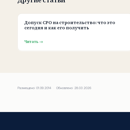
Другие статьи
Допуск СРО на строительство: что это
сегодня и как его получить
Читать →
Размещено:
01.09.2014
·
Обновлено:
28.03.2026