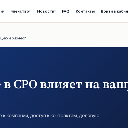
ии
Членство
Новости
FAQ
Контакты
Войти в каби
▾
▾
▾
ацию и бизнес?
 в СРО влияет на ва
е к компании, доступ к контрактам, деловую